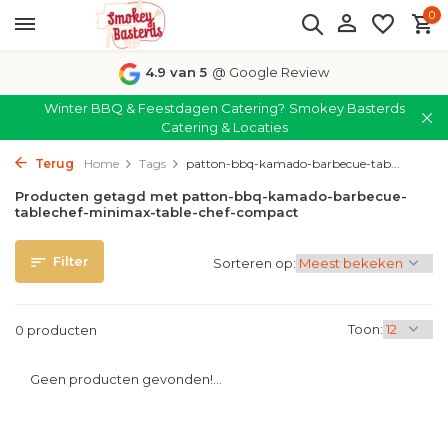
0
4.9 van 5
@ Google Review
Winter BBQ & Feestdagen Catering?
Smokey Basterds
Catering & Locaties
Terug
Home
Tags
patton-bbq-kamado-barbecue-tab...
Producten getagd met patton-bbq-kamado-barbecue-
tablechef-minimax-table-chef-compact
Filter
Sorteren op:
Toon:
0 producten
Geen producten gevonden!...