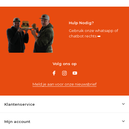
Hulp Nodig?
Gebruik onze whatsapp of
chatbot rechts ➡️
Volg ons op
Meld je aan voor onze nieuwsbrief
Klantenservice
Mijn account