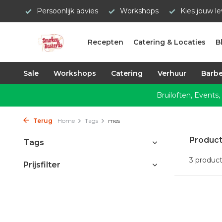
Persoonlijk advies
Workshops
Kies jouw l
Recepten
Catering & Locaties
B
Sale
Workshops
Catering
Verhuur
Barbe
Bruiloften, Events,
Terug
Home
Tags
mes
Produc
Tags
3 produc
Prijsfilter