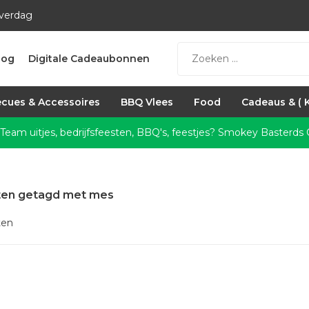
everdag
log
Digitale Cadeaubonnen
cues & Accessoires
BBQ Vlees
Food
Cadeaus & ( 
 Team uitjes, bedrijfsfeesten, BBQ's, feestjes?
Smokey Basterds C
ten getagd met mes
ten