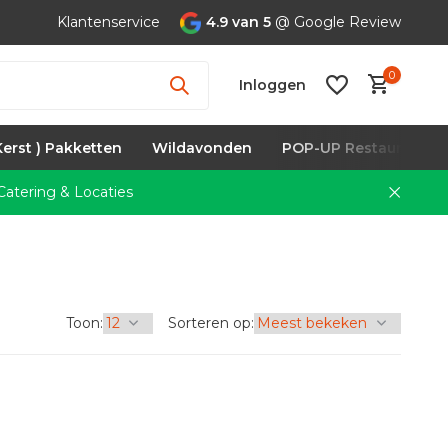
Klantenservice
4.9 van 5
@ Google Review
0
Inloggen
Kerst ) Pakketten
Wildavonden
POP-UP Restaurants
atering & Locaties
Account
aanmaken
Toon:
Sorteren op: