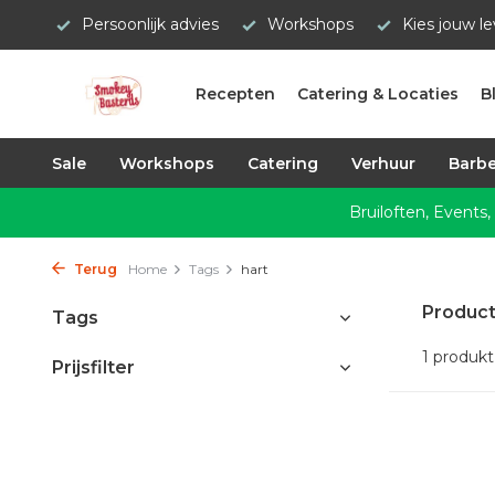
Persoonlijk advies
Workshops
Kies jouw l
Recepten
Catering & Locaties
B
Sale
Workshops
Catering
Verhuur
Barbe
Bruiloften, Events,
Terug
Home
Tags
hart
Product
Tags
1 produkt
Prijsfilter