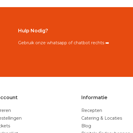
Hulp Nodig?
Gebruik onze whatsapp of chatbot rechts ➡️
account
Informatie
reren
Recepten
estellingen
Catering & Locaties
ickets
Blog