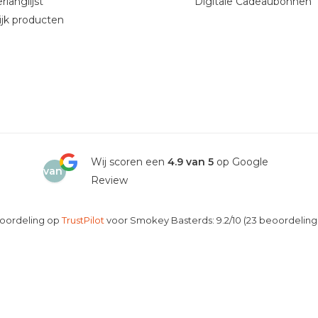
rlanglijst
Digitale Cadeaubonnen
ijk producten
4.9
Wij scoren een
4.9 van 5
op Google
van
Review
5
oordeling op
TrustPilot
voor Smokey Basterds: 9.2/10 (23 beoordeling