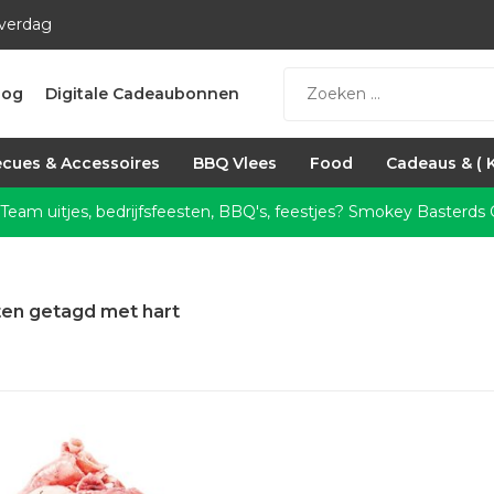
everdag
log
Digitale Cadeaubonnen
cues & Accessoires
BBQ Vlees
Food
Cadeaus & ( 
 Team uitjes, bedrijfsfeesten, BBQ's, feestjes?
Smokey Basterds C
en getagd met hart