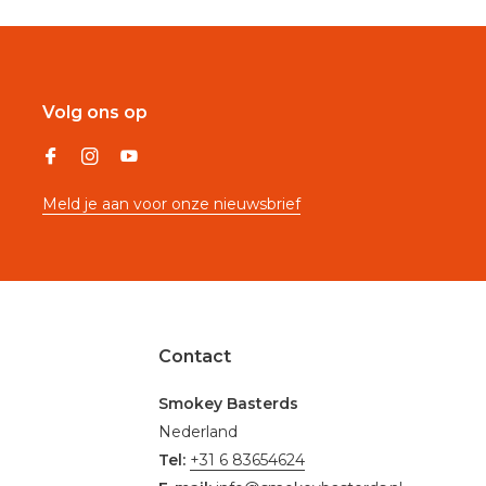
Volg ons op
Meld je aan voor onze nieuwsbrief
Contact
Smokey Basterds
Nederland
Tel:
+31 6 83654624