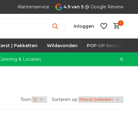
Klantenservice
4.9 van 5
@ Google Review
0
Inloggen
Kerst ) Pakketten
Wildavonden
POP-UP Restaurants
atering & Locaties
Account
aanmaken
Toon:
Sorteren op: