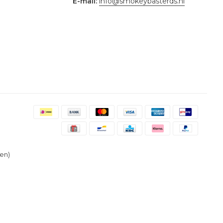
E-mail:
info@smokeybasterds.nl
en)