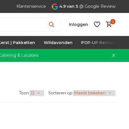
Klantenservice
4.9 van 5
@ Google Review
0
Inloggen
Kerst ) Pakketten
Wildavonden
POP-UP Restaurants
atering & Locaties
Account
aanmaken
Toon:
Sorteren op: