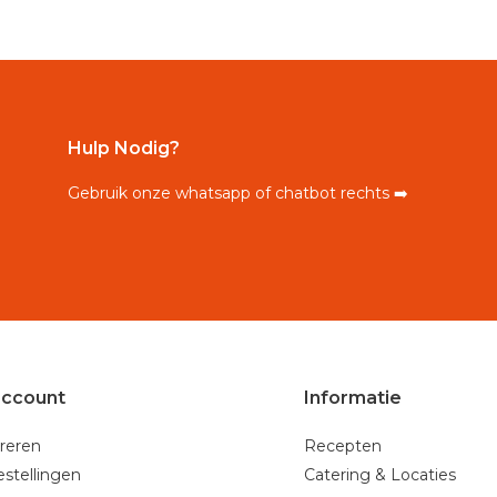
Hulp Nodig?
Gebruik onze whatsapp of chatbot rechts ➡️
account
Informatie
reren
Recepten
estellingen
Catering & Locaties