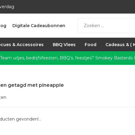
everdag
log
Digitale Cadeaubonnen
cues & Accessoires
BBQ Vlees
Food
Cadeaus & ( 
 Team uitjes, bedrijfsfeesten, BBQ's, feestjes?
Smokey Basterds C
en getagd met pineapple
ten
ducten gevonden!...