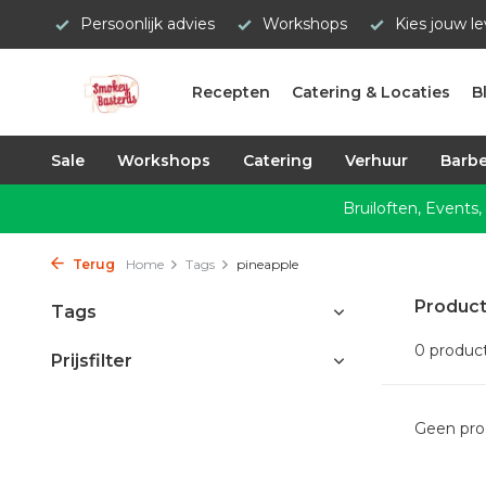
Persoonlijk advies
Workshops
Kies jouw l
Recepten
Catering & Locaties
B
Sale
Workshops
Catering
Verhuur
Barbe
Bruiloften, Events,
Terug
Home
Tags
pineapple
Product
Tags
0 produc
Prijsfilter
Geen pro