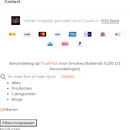
Contact
Mede mogelijk gemaakt door Coark.nl -
RSS feed
Beoordeling op
TrustPilot
voor Smokey Basterds: 9.2/10 (23
beoordelingen)
Sluiten
Alles
Producten
Categorieën
Blogs
Filteren
Filters toepassen
Producten