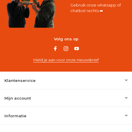
Gebruik onze whatsapp of
chatbot rechts ➡️
Volg ons op
Meld je aan voor onze nieuwsbrief
Klantenservice
Mijn account
Informatie