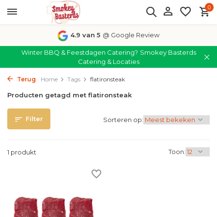
0
4.9 van 5
@ Google Review
Winter BBQ & Feestdagen Catering?
Smokey Basterds
Catering & Locaties
Terug
Home
Tags
flatironsteak
Producten getagd met flatironsteak
Filter
Sorteren op:
Toon:
1 produkt