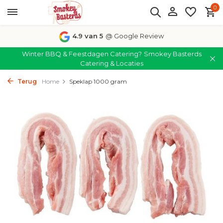
0
4.9 van 5
@ Google Review
Winter BBQ & Feestdagen Catering?
Smokey Basterds
Catering & Locaties
Terug
Home
Speklap 1000 gram