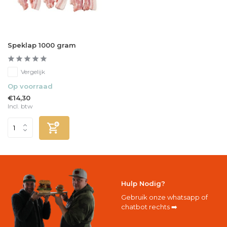
Speklap 1000 gram
Vergelijk
Op voorraad
€14,30
Incl. btw
Hulp Nodig?
Gebruik onze whatsapp of
chatbot rechts ➡️