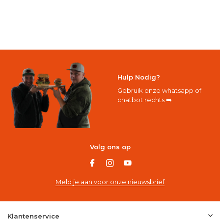
Hulp Nodig?
Gebruik onze whatsapp of
chatbot rechts ➡️
Volg ons op
Meld je aan voor onze nieuwsbrief
Klantenservice