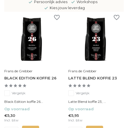
Persoonlijk advies
Workshops
Kies jouw leverdag
Frans de Grebber
Frans de Grebber
BLACK EDITION KOFFIE 26
LATTE BLEND KOFFIE 23
Vergelijk
Vergelijk
Black Edition koffie 26...
Latte Blend koffie 23, ...
Op voorraad
Op voorraad
€5,30
€5,95
Incl. btw
Incl. btw