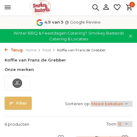
0
4.9 van 5
@ Google Review
Winter BBQ & Feestdagen Catering?
Smokey Basterds
Catering & Locaties
Terug
Home
Food
Koffie van Frans de Grebber
Koffie van Frans de Grebber
Onze merken
Filter
Sorteren op:
Toon:
6 producten