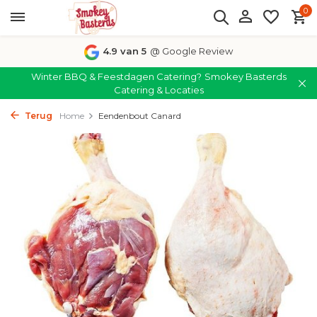
0
4.9 van 5
@ Google Review
Winter BBQ & Feestdagen Catering?
Smokey Basterds
Catering & Locaties
Terug
Home
Eendenbout Canard