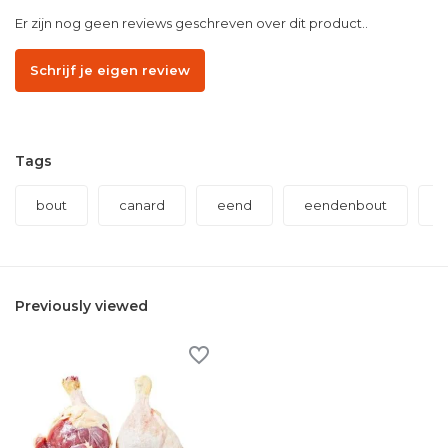
Er zijn nog geen reviews geschreven over dit product..
Schrijf je eigen review
Tags
bout
canard
eend
eendenbout
e
Previously viewed