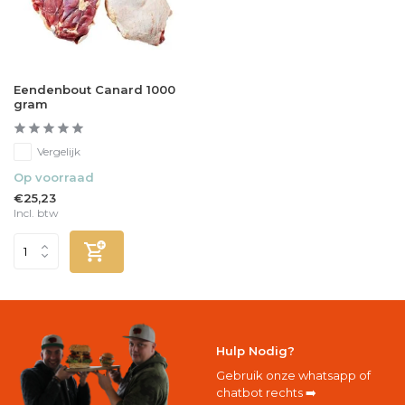
Eendenbout Canard 1000
gram
Vergelijk
Op voorraad
€25,23
Incl. btw
Hulp Nodig?
Gebruik onze whatsapp of
chatbot rechts ➡️