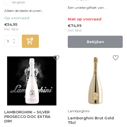
Vergelijk
Een unieke giftset van ...
Alleen de beste druiven...
Op voorraad
Niet op voorraad
€54,95
€74,99
Incl. btw
Incl. btw
Bekijken
Lamborghini
LAMBORGHINI – SILVER
PROSECCO DOC EXTRA
Lamborghini Brut Gold
DRY
75cl