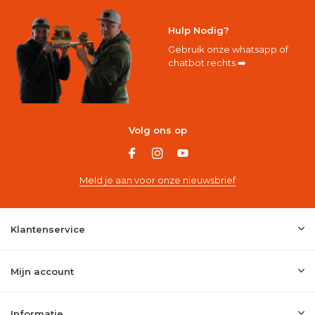
Hulp Nodig?
Gebruik onze whatsapp of
chatbot rechts ➡️
Volg ons op
Meld je aan voor onze nieuwsbrief
Klantenservice
Mijn account
Informatie