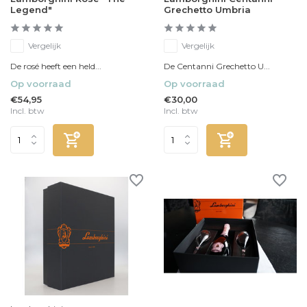
Legend"
Grechetto Umbria
Vergelijk
Vergelijk
De rosé heeft een held...
De Centanni Grechetto U...
Op voorraad
Op voorraad
€54,95
€30,00
Incl. btw
Incl. btw