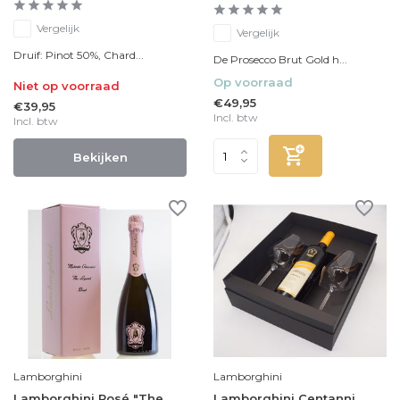
Vergelijk
Vergelijk
Druif: Pinot 50%, Chard...
De Prosecco Brut Gold h...
Op voorraad
Niet op voorraad
€49,95
€39,95
Incl. btw
Incl. btw
Bekijken
Lamborghini
Lamborghini
Lamborghini Rosé "The
Lamborghini Centanni