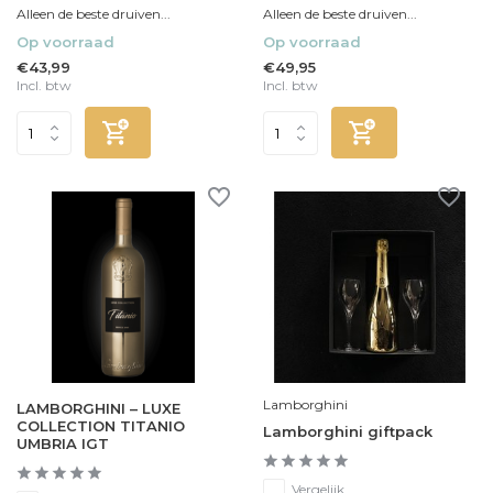
Alleen de beste druiven...
Alleen de beste druiven...
Op voorraad
Op voorraad
€43,99
€49,95
Incl. btw
Incl. btw
Lamborghini
LAMBORGHINI – LUXE
COLLECTION TITANIO
Lamborghini giftpack
UMBRIA IGT
Vergelijk