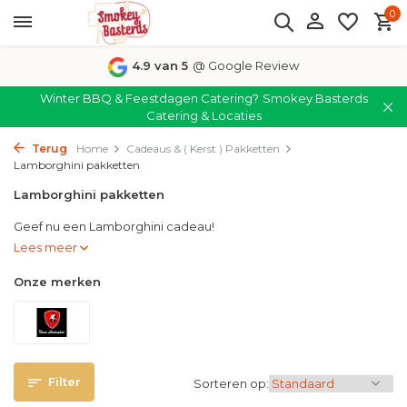
0
4.9 van 5
@ Google Review
Winter BBQ & Feestdagen Catering?
Smokey Basterds
Catering & Locaties
Terug
Home
Cadeaus & ( Kerst ) Pakketten
Lamborghini pakketten
Lamborghini pakketten
Geef nu een Lamborghini cadeau!
Lees meer
Onze merken
Filter
Sorteren op: