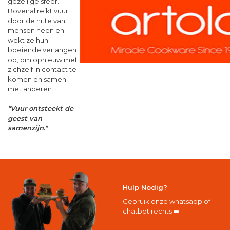
gezellige sfeer.
Bovenal reikt vuur
door de hitte van
mensen heen en
wekt ze hun
boeiende verlangen
op, om opnieuw met
zichzelf in contact te
komen en samen
met anderen.
"Vuur ontsteekt de
geest van
samenzijn."
Hulp Nodig?
Gebruik onze whatsapp of
chatbot rechts ➡️