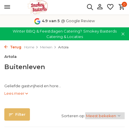
0
4.9 van 5
@ Google Review
Winter BBQ & Feestdagen Catering?
Smokey Basterds
Catering & Locaties
Terug
Home
Merken
Artola
Artola
Buitenleven
Geliefde gastvrijheid en hore...
Lees meer
Filter
Sorteren op: