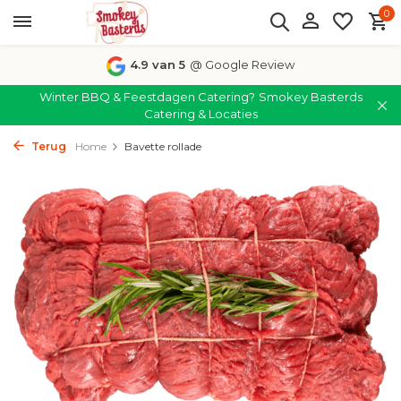
0
4.9 van 5
@ Google Review
Winter BBQ & Feestdagen Catering?
Smokey Basterds
Catering & Locaties
Terug
Home
Bavette rollade