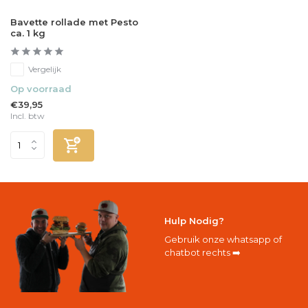
Bavette rollade met Pesto
ca. 1 kg
Vergelijk
Op voorraad
€39,95
Incl. btw
Hulp Nodig?
Gebruik onze whatsapp of
chatbot rechts ➡️